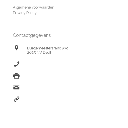
Algemene voorwaarden
Privacy Policy
Contactgegevens
Burgemeestersrand 57c
2625 NV Delft
(+31) 174 638690
(+31) 174 638694
info@marti-orbak.nl
www.marti-orbak.nl