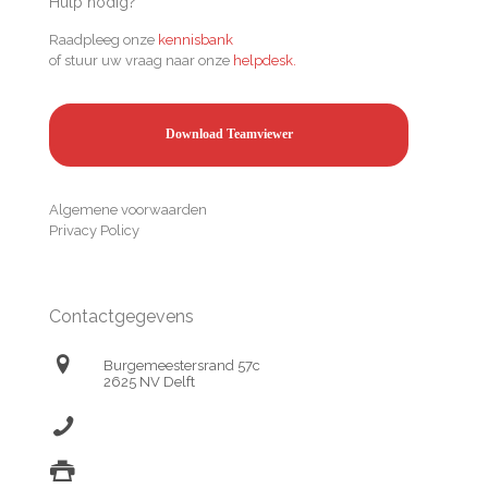
Hulp nodig?
Raadpleeg onze
kennisbank
of stuur uw vraag naar onze
helpdesk.
Download Teamviewer
Algemene voorwaarden
Privacy Policy
Contactgegevens
Burgemeestersrand 57c
2625 NV Delft
(+31) 174 638690
(+31) 174 638694